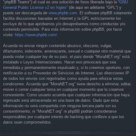
"phpBB Teams") el cual es una solución de foros liberada bajo la “
GNU
General Public License v2 en Ingles
” (de aquí en adelante "GPL") y
puede ser descargada de
www.phpbb.com
. El software phpBB solamente
facilita discusiones basadas en Internet y la GPL estrictamente los
excluye de lo que aprobamos y/o desaprobamos como conductas y/o
contenido permisible. Para más información sobre phpBB, por favor
visite:
https://www.phpbb.com/
.
Acuerda no enviar ningun contenido abusivo, obsceno, vulgar,
difamatorio, indecente, amenazante, sexual o cualquier otro material que
pueda violar cualquier ley de su país, el país donde "MoraNET.org" está
instalado o Leyes Internacionales. Hacer eso provocará que sea
inmediata y permanentemente expulsado y, si lo creemos oportuno, con
notificación a su Proveedor de Servicios de Internet. Las direcciones IP
de todos los envíos son registradas como ayuda para reforzar estas
condiciones. Acuerda que "MoraNET.org" tiene derecho a eliminar, editar,
mover o cerrar cualquier tema en cualquier momento que lo creamos
conveniente. Como usuario acuerda que cualquier información que haya
ingresado será almacenada en una base de datos. Dado que esta
información no será compartida con ninguna tercera parte sin su
consentimiento, ni "MoraNET.org" ni phpBB podrán considerarse
responsables por cualquier intento de hacking que conlleve a que los
datos sean comprometidos.