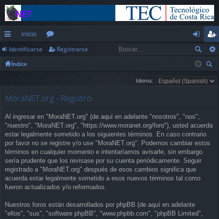
Inicio
Identificarse
Registrarse
nl
or
de
eg
Índice
ac
os
nt
ist
us
Idioma:
es
ifi
ra
car
MoraNET.org - Registro
rá
ca
rs
pi
rs
e
Al ingresar en "MoraNET.org" (de aquí en adelante "nosotros", "nos",
"nuestro", "MoraNET.org", "https://www.moranet.org/foro"), usted acuerda
d
e
estar legalmente sometido a los siguientes términos. En caso contrario
por favor no se registre y/o use "MoraNET.org". Podemos cambiar estos
os
términos en cualquier momento e intentaríamos avisarle, sin embargo
sería prudente que los revisase por su cuenta periódicamente. Seguir
registrado a "MoraNET.org" después de esos cambios significa que
acuerda estar legalmente sometido a esos nuevos términos tal como
fueron actualizados y/o reformados.
Nuestros foros están desarrollados por phpBB (de aquí en adelante
"ellos", "sus", "software phpBB", "www.phpbb.com", "phpBB Limited",