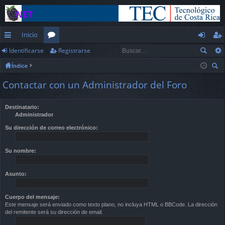
Inicio
Identificarse
Registrarse
nl
or
de
eg
Índice
ac
os
nt
ist
us
Contactar con un Administrador del Foro
es
ifi
ra
car
rá
ca
rs
Destinatario:
Administrador
pi
rs
e
Su dirección de correo electrónico:
d
e
os
Su nombre:
Asunto:
Cuerpo del mensaje:
Este mensaje será enviado como texto plano, no incluya HTML o BBCode. La dirección
del remitente será su dirección de email.