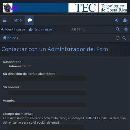
Inicio
Identificarse
Registrarse
nl
or
de
eg
Índice
ac
os
nt
ist
us
Contactar con un Administrador del Foro
es
ifi
ra
car
rá
ca
rs
Destinatario:
Administrador
pi
rs
e
Su dirección de correo electrónico:
d
e
os
Su nombre:
Asunto:
Cuerpo del mensaje:
Este mensaje será enviado como texto plano, no incluya HTML o BBCode. La dirección
del remitente será su dirección de email.